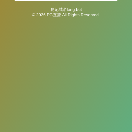
易记域名long.bet
© 2026 PG直营 All Rights Reserved.